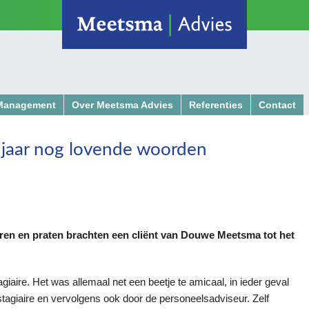
 Management
Over Meetsma Advies
Referenties
Contact
ondernemers
 jaar nog lovende woorden
h
teren en praten brachten een cliënt van Douwe Meetsma tot het
giaire. Het was allemaal net een beetje te amicaal, in ieder geval
tagiaire en vervolgens ook door de personeelsadviseur. Zelf