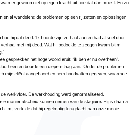
j kwam er gewoon niet op eigen kracht uit hoe dat dan moest. En zo
en en al wandelend de problemen op een rij zetten en oplossingen
hoe hij dat deed. ‘Ik hoorde zijn verhaal aan en had al snel door
 verhaal met mij deed. Wat hij bedoelde te zeggen kwam bij mij
.’
e gesprekken het hoge woord eruit: “ik ben er nu overheen”.
 doorheen en boorde een diepere laag aan. ‘Onder de problemen
Ik heb mijn cliënt aangehoord en hem handvatten gegeven, waarmee
 de werkvloer. De werkhouding werd genormaliseerd.
nele manier afscheid kunnen nemen van de stagiaire. Hij is daarna
 hij mij vertelde dat hij regelmatig terugdacht aan onze mooie