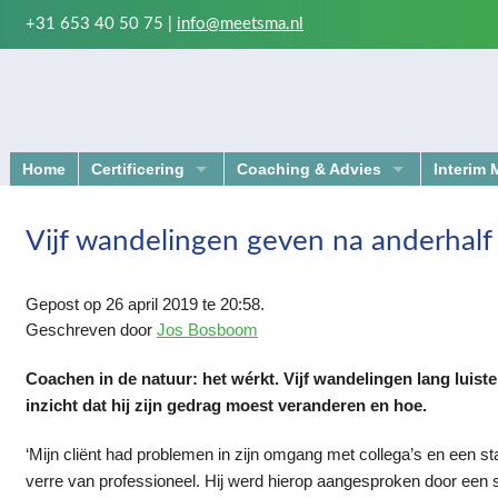
+31 653 40 50 75 |
info@meetsma.nl
Home
Certificering
Coaching & Advies
Interim
Kwaliteitszorg en certificering
Sparringpartner voor managers en 
Vijf wandelingen geven na anderhalf
Verbetering bedrijfsvoering
Wat u mag verwachten van uw coac
Kwaliteitszorg en de ISO 9000-normen
Begeleiden van (re)organisaties
Gepost op 26 april 2019 te 20:58.
Geschreven door
Jos Bosboom
ISO 9000-normen
Workshop strategische oriëntatie
Coachen in de natuur: het wérkt. Vijf wandelingen lang luis
In company trainingen
inzicht dat hij zijn gedrag moest veranderen en hoe.
‘Mijn cliënt had problemen in zijn omgang met collega’s en een sta
verre van professioneel. Hij werd hierop aangesproken door een s