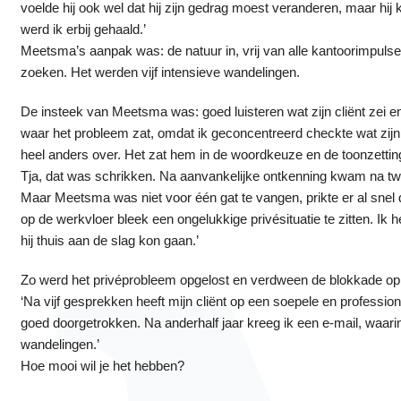
voelde hij ook wel dat hij zijn gedrag moest veranderen, maar hi
werd ik erbij gehaald.’
Meetsma’s aanpak was: de natuur in, vrij van alle kantoorimpuls
zoeken. Het werden vijf intensieve wandelingen.
De insteek van Meetsma was: goed luisteren wat zijn cliënt zei en 
waar het probleem zat, omdat ik geconcentreerd checkte wat zijn
heel anders over. Het zat hem in de woordkeuze en de toonzetting
Tja, dat was schrikken. Na aanvankelijke ontkenning kwam na twe
Maar Meetsma was niet voor één gat te vangen, prikte er al snel
op de werkvloer bleek een ongelukkige privésituatie te zitten. 
hij thuis aan de slag kon gaan.’
Zo werd het privéprobleem opgelost en verdween de blokkade op
‘Na vijf gesprekken heeft mijn cliënt op een soepele en professio
goed doorgetrokken. Na anderhalf jaar kreeg ik een e-mail, waarin
wandelingen.’
Hoe mooi wil je het hebben?