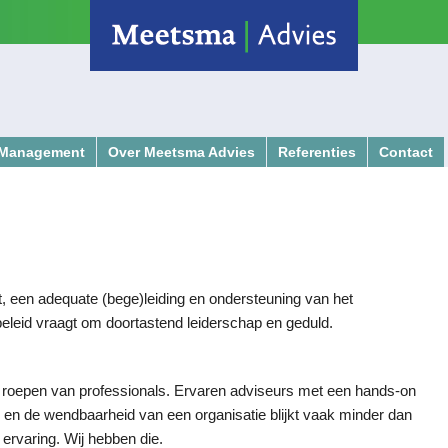
m Management
Over Meetsma Advies
Referenties
Contact
 ondernemers
h
, een adequate (bege)leiding en ondersteuning van het
eleid vraagt om doortastend leiderschap en geduld.
e roepen van professionals. Ervaren adviseurs met een hands-on
g en de wendbaarheid van een organisatie blijkt vaak minder dan
ervaring. Wij hebben die.