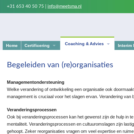
+31 653 40 50 75 |
info@meetsma.nl
Coaching & Advies
Home
Certificering
Interi
Kwaliteitszorg en certificering
Sparringpartner voor managers en
Begeleiden van (re)organisaties
Verbetering bedrijfsvoering
Wat u mag verwachten van uw coac
Kwaliteitszorg en de ISO 9000-normen
Begeleiden van (re)organisaties
Managementondersteuning
Welke verandering of ontwikkeling een organisatie ook doormaakt
ISO 9000-normen
Workshop strategische oriëntatie
management is cruciaal voor het slagen ervan. Verandering van b
In company trainingen
Veranderingsprocessen
Ook bij veranderingsprocessen kan het gewenst zijn de hulp in t
mentaliteit. Veranderingsprocessen en cultuuromslagen zijn lasti
gehoopt. Zeker reorganisaties vragen om veel expertise en ruime 