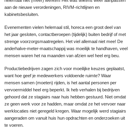
helemaal niet (meer) werken! Het was telkens weer aanpassen
aan de nieuwe verordeningen, RIVM-richtlijnen en
kabinetsbesluiten.
Evenementen vielen helemaal stil, horeca een groot deel van
het jaar gesloten, contactberoepen (tijdelijk) buiten bedrijf of met
strenge voorzorgsmaatregelen. Het viel allemaal niet mee! De
anderhalve-meter-maatschappij was moeilijk te handhaven, veel
mensen waren het na maanden van afzien wel heel erg beu.
Productiebedrijven zagen zich voor moeilijke keuzes geplaatst,
want hoe geef je medewerkers voldoende ruimte? Waar
mensen samen (moeten) rijden, is het aantal personen per
vervoermiddel heel erg beperkt. Ik heb verhalen bij bedrijven
gehoord dat ze stagiairs naar huis hebben gestuurd. Niet omdat
ze geen werk voor ze hadden, maar omdat ze het vervoer naar
werklocaties niet geregeld kregen. Waar mogelijk werd stagiairs
aangeraden om vanuit huis hun opdrachten en onderzoeken uit
te voeren.